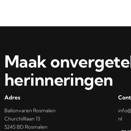
Maak onvergetel
herinneringen
Adres
Cont
Ballonvaren Rosmalen
info@
Churchilllaan 13
nl
5245 BD Rosmalen