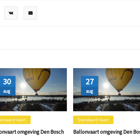
30
27
aug
aug
andaard Vaart
Standaard Vaart
lonvaart omgeving Den Bosch
Ballonvaart omgeving Den Bo