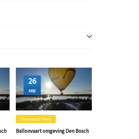
26
sep
Standaard Vaart
sch
Ballonvaart omgeving Den Bosch