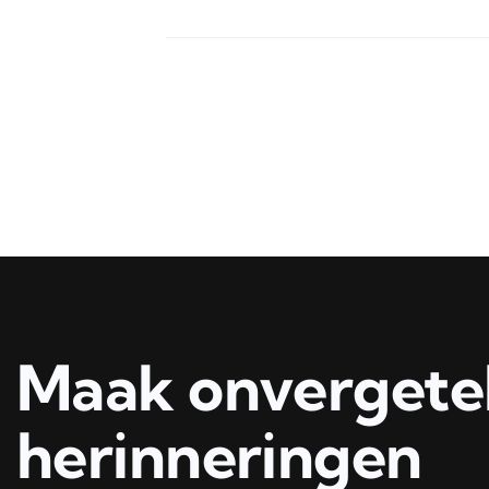
04/09/2026
€
199.00
8 Plekken
30
Beschikbaar
Besch
Maak onvergetel
herinneringen