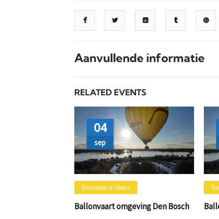
Aanvullende informatie
RELATED EVENTS
04
sep
Standaard Vaart
St
Ballonvaart omgeving Den Bosch
Bal