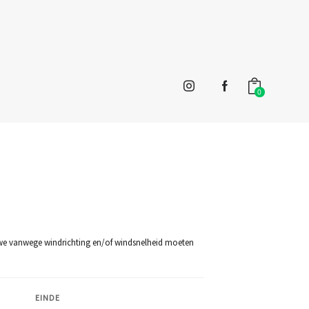
0
zij we vanwege windrichting en/of windsnelheid moeten
EINDE