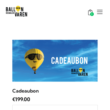
0
Cadeaubon
€
199.00