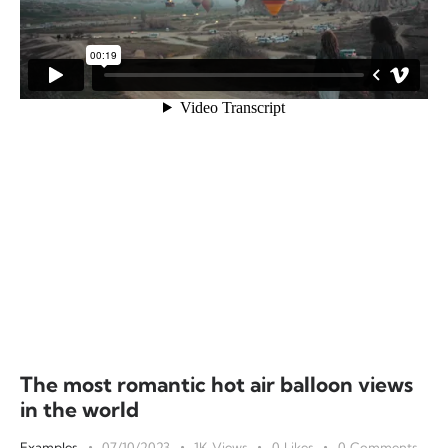
The most romantic hot air balloon views
in the world
Examples
07/10/2023
1K
Views
0
Likes
0
Comments