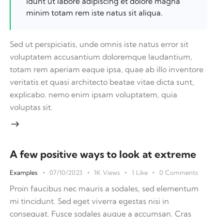
idunt ut labore adipiscing et dolore magna
minim totam rem iste natus sit aliqua.
Sed ut perspiciatis, unde omnis iste natus error sit
voluptatem accusantium doloremque laudantium,
totam rem aperiam eaque ipsa, quae ab illo inventore
veritatis et quasi architecto beatae vitae dicta sunt,
explicabo. nemo enim ipsam voluptatem, quia
voluptas sit.
A few positive ways to look at extreme
Examples
07/10/2023
1K
Views
1
Like
0
Comments
Proin faucibus nec mauris a sodales, sed elementum
mi tincidunt. Sed eget viverra egestas nisi in
consequat. Fusce sodales augue a accumsan. Cras