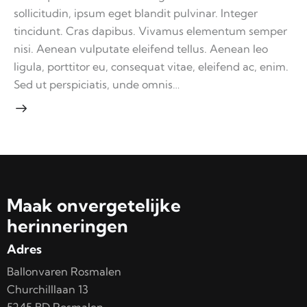
sollicitudin, ipsum eget blandit pulvinar. Integer
tincidunt. Cras dapibus. Vivamus elementum semper
nisi. Aenean vulputate eleifend tellus. Aenean leo
ligula, porttitor eu, consequat vitae, eleifend ac, enim.
Sed ut perspiciatis, unde omnis…
Maak onvergetelijke
herinneringen
Adres
Ballonvaren Rosmalen
Churchilllaan 13
5245 BD Rosmalen