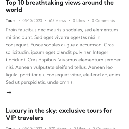
Top 10 breathtaking views around the
world
Tours
05/10/2023
613
Views
0
Likes
0
Comments
Proin faucibus nec mauris a sodales, sed elementum
mi tincidunt. Sed eget viverra egestas nisi in
consequat. Fusce sodales augue a accumsan. Cras
sollicitudin, ipsum eget blandit pulvinar. Integer
tincidunt. Cras dapibus. Vivamus elementum semper
nisi. Aenean vulputate eleifend tellus. Aenean leo
ligula, porttitor eu, consequat vitae, eleifend ac, enim.
Sed ut perspiciatis, unde omnis…
Luxury in the sky: exclusive tours for
VIP travelers
Tours
05/10/2023
570
Views
0
Likes
0
Comments