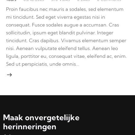
Proin faucibus nec mauris a sodales, sed elementum
mi tincidunt. Sed eget viverra egestas nisi in
consequat. Fusce sodales augue a accumsan. Cras
sollicitudin, ipsum eget blandit pulvinar. Integer
tincidunt. Cras dapibus. Vivamus elementum semper
nisi. Aenean vulputate eleifend tellus. Aenean leo
ligula, porttitor eu, consequat vitae, eleifend ac, enim.
Sed ut perspiciatis, unde omnis…
Maak onvergetelijke
herinneringen