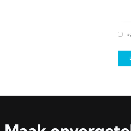
I a
Maak onvergetel