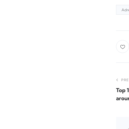
Adr
PRE
Top 
arou