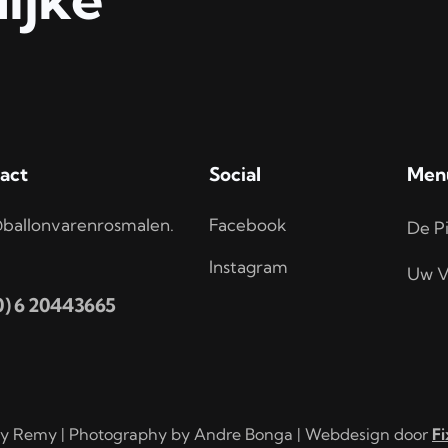
act
Social
Men
ballonvarenrosmalen.
Facebook
De Pi
Instagram
Uw V
(0) 6 20443665
y Remy | Photography by Andre Bonga | Webdesign door
Fi