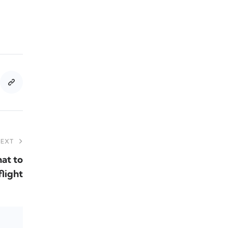
EXT
at to
flight