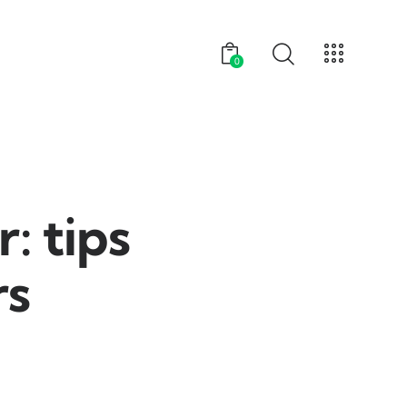
0
: tips
rs