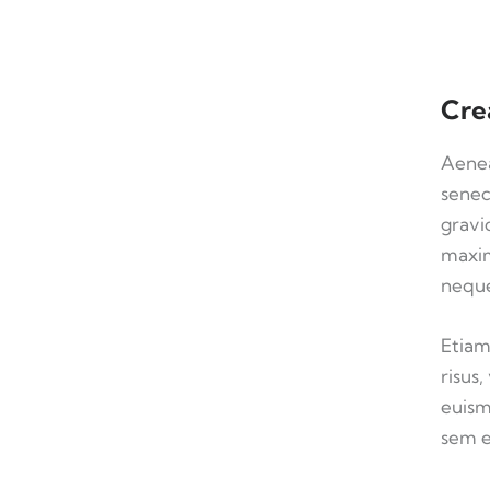
Cre
Aenea
senec
gravid
maxim
neque
Etiam
risus
euism
sem e