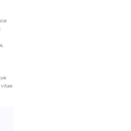
usce
t
a,
que
 vitae