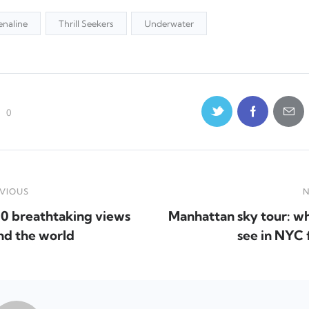
enaline
Thrill Seekers
Underwater
0
VIOUS
N
10 breathtaking views
Manhattan sky tour: wh
nd the world
see in NYC 