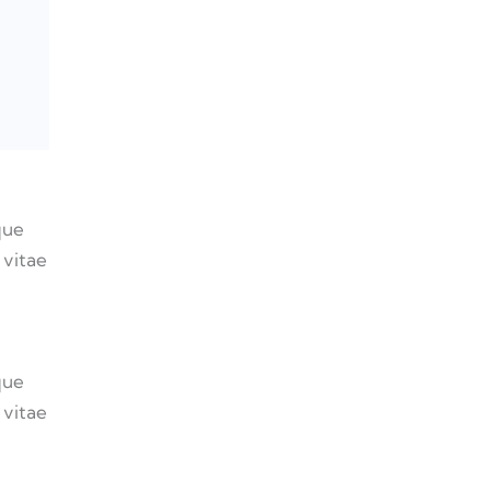
que
 vitae
que
 vitae