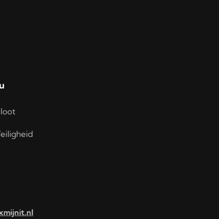
u
loot
eiligheid
xmijnit.nl