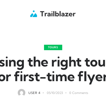
TOURS
ing the right tour
or first-time flye
USER 4
05/10/2023
0
Comments