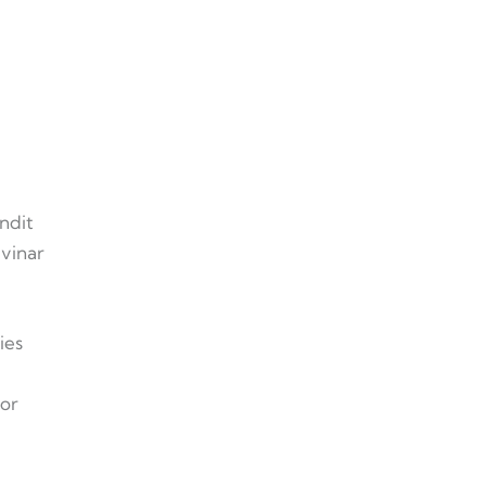
e
andit
lvinar
ies
por