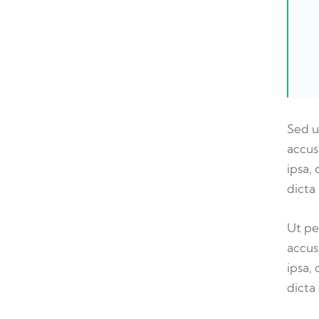
Sed u
accus
ipsa,
dicta
Ut pe
accus
ipsa,
dicta