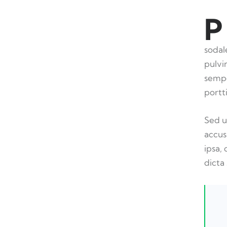
P
sodal
pulvi
sempe
portt
Sed u
accus
ipsa,
dicta