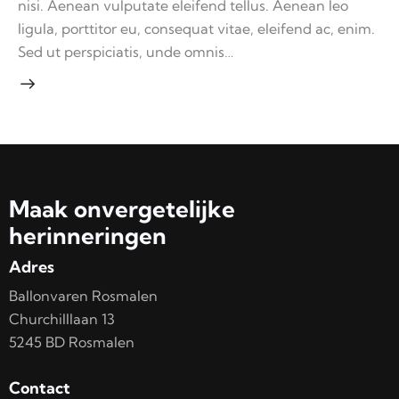
nisi. Aenean vulputate eleifend tellus. Aenean leo
ligula, porttitor eu, consequat vitae, eleifend ac, enim.
Sed ut perspiciatis, unde omnis…
Maak onvergetelijke
herinneringen
Adres
Ballonvaren Rosmalen
Churchilllaan 13
5245 BD Rosmalen
Contact