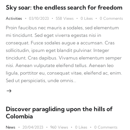
Sky soar: the endless search for freedom
Activities
03/10/2023
558
Views
0
Likes
0
Comments
Proin faucibus nec mauris a sodales, sed elementum
mi tincidunt. Sed eget viverra egestas nisi in
consequat. Fusce sodales augue a accumsan. Cras
sollicitudin, ipsum eget blandit pulvinar. Integer
tincidunt. Cras dapibus. Vivamus elementum semper
nisi. Aenean vulputate eleifend tellus. Aenean leo
ligula, porttitor eu, consequat vitae, eleifend ac, enim.
Sed ut perspiciatis, unde omnis…
Discover paragliding upon the hills of
Colombia
News
20/04/2023
960
Views
0
Likes
0
Comments