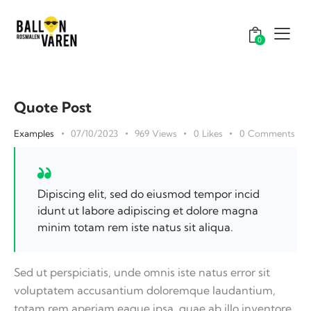
0
Quote Post
Examples
07/10/2023
969
Views
0
Likes
0
Comments
Dipiscing elit, sed do eiusmod tempor incid
idunt ut labore adipiscing et dolore magna
minim totam rem iste natus sit aliqua.
Sed ut perspiciatis, unde omnis iste natus error sit
voluptatem accusantium doloremque laudantium,
totam rem aperiam eaque ipsa, quae ab illo inventore