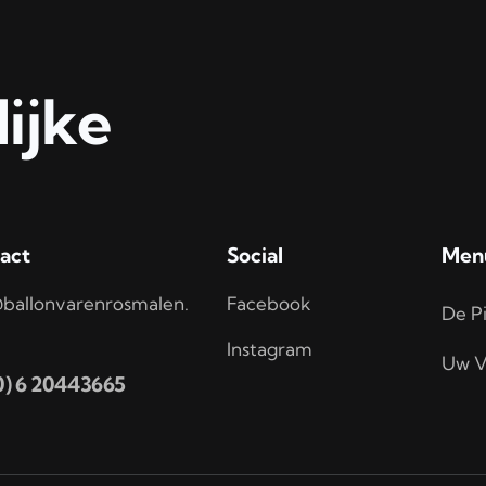
ijke
act
Social
Men
ballonvarenrosmalen.
Facebook
De Pi
Instagram
Uw V
(0) 6 20443665